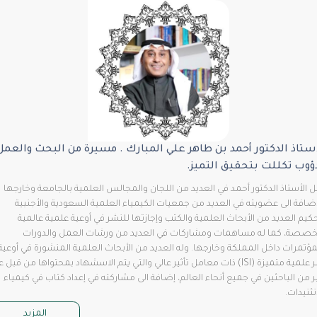
اذ الدكتور أحمد بن طاهر علي المبارك . مسيرة من البحث والعمل
ب تكللت بتحقيق التميز.
أستاذ الدكتور أحمد في العديد من اللجان والمجالس العلمية بالجامعة وخارجها
فة الى عضويته في العديد من جمعيات الكيمياء العلمية السعودية والأجنبية
 العديد من الأبحاث العلمية والكتب وإجازتها للنشر في أوعية علمية عالمية
ة، كما له مساهمات ومشاركات في العديد من ورشات العمل والدورات
مرات داخل المملكة وخارجها. وله العديد من الأبحاث العلمية المنشورة في أوعية
نشر علمية متميزة (ISI) ذات معامل تأثير عالي والتي يتم الاسشهاد بمحتواها من قبل عدد
ن الباحثين في جميع أنحاء العالم، إضافة الى مشاركته في إعداد كتاب في كيمياء
نيدات.
المزيد