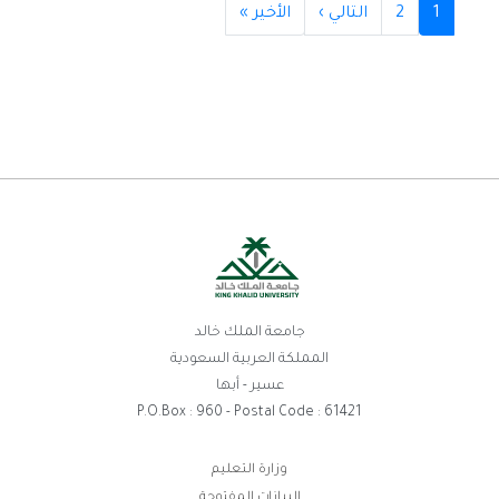
Paginati
1
2
التالي ›
الصفحة
الأخير »
Last
التالية
page
جامعة الملك خالد
المملكة العربية السعودية
عسير - أبها
P.O.Box : 960 - Postal Code : 61421
روابط
وزارة التعليم
البيانات المفتوحة