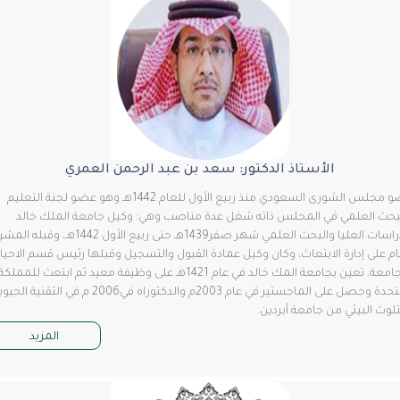
الأستاذ الدكتور: سعد بن عبد الرحمن العمري
عضو مجلس الشورى السعودي منذ ربيع الأول للعام 1442هـ وهو عضو لجنة التعليم
ث العلمي في المجلس ذاته شغل عدة مناصب وهي: وكيل جامعة الملك خالد
للدراسات العليا والبحث العلمي شهر صفر1439هـ حتى ربيع الأول 1442هـ، وقبله المشرف
على إدارة الابتعاث، وكان وكيل عمادة القبول والتسجيل وقبلها رئيس قسم الاحياء
بالجامعة. تعين بجامعة المك خالد في عام 1421هـ على وظيفة معيد ثم ابتعث للمملكة
المتحدة وحصل على الماجستير في عام 2003م والدكتوراه في2006 م في التقنية الحيوية
ث البيئي من جامعة أبردين.
المزيد