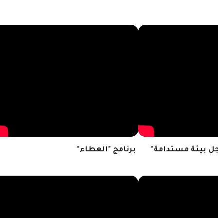
جل بيئة مستدامة"
برنامج "العطاء"